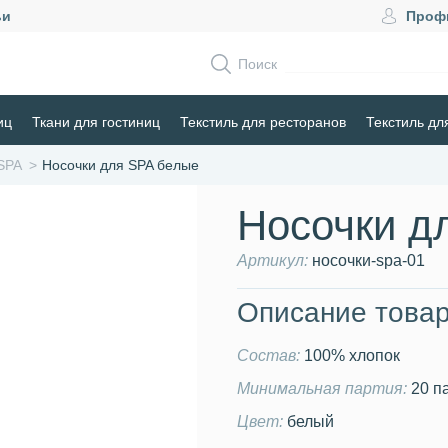
ьи
Проф
Поиск
иц
Ткани для гостиниц
Текстиль для ресторанов
Текстиль дл
SPA
Носочки для SPA белые
Носочки д
Артикул:
носочки-spa-01
Описание товар
Состав:
100% хлопок
Минимальная партия:
20 п
Цвет:
белый