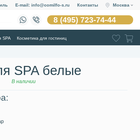
иль
E-mail: info@comilfo-s.ru
Контакты
Москва
8 (495) 723-74-44
я SPA
Косметика для гостиниц
ля SPA белые
В наличии
а:
ар