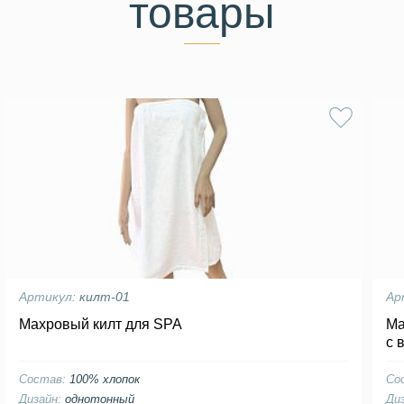
товары
Артикул:
килт-01
Ар
Махровый килт для SPA
Ма
с 
Состав:
100% хлопок
Со
Дизайн:
однотонный
Ди