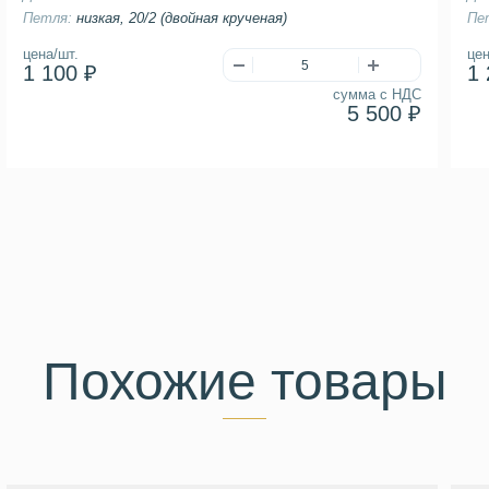
Петля:
низкая, 20/2 (двойная крученая)
Пе
цена/шт.
цен
1 100 ₽
1 
сумма с НДС
5 500 ₽
Похожие товары