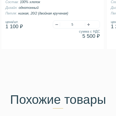
Состав:
100% хлопок
Со
Дизайн:
однотонный
Ди
Петля:
низкая, 20/2 (двойная крученая)
Пе
цена/шт.
цен
1 100 ₽
1 
сумма с НДС
5 500 ₽
Похожие товары