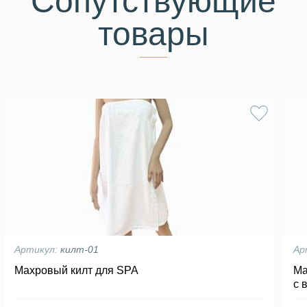
Сопутствующие
товары
Артикул:
килт-01
Ар
Махровый килт для SPA
Ма
с 