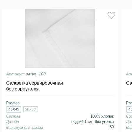
Артикул:
saten_100
Ар
Салфетка сервировочная
Са
без евроуголка
Размер
Ра
45Х45
50Х50
4
Состав
100% хлопок
Со
Дизайн
подгиб 1 см, без уголка
Ди
50
Минимум для заказа
Ми