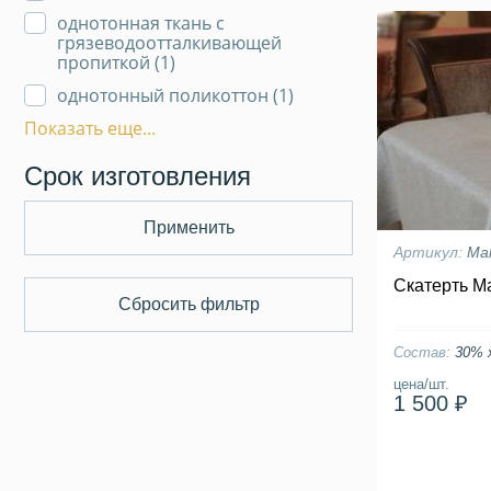
однотонная ткань с
грязеводоотталкивающей
пропиткой (
1
)
однотонный поликоттон (
1
)
Показать еще...
Срок изготовления
Применить
Артикул:
Mal
Скатерть Ma
Сбросить фильтр
Состав:
30% 
цена/шт.
1 500 ₽