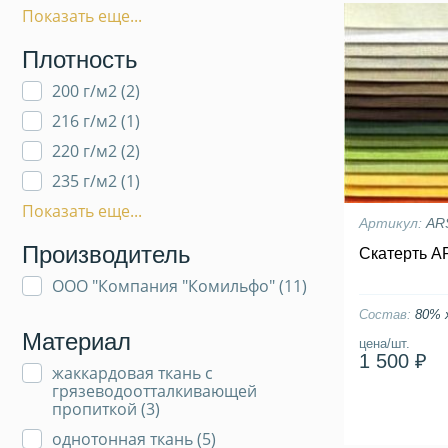
Показать еще...
Плотность
200 г/м2 (
2
)
216 г/м2 (
1
)
220 г/м2 (
2
)
235 г/м2 (
1
)
Показать еще...
Артикул:
AR
Производитель
Скатерть A
ООО "Компания "Комильфо" (
11
)
Состав:
80% 
Материал
цена/шт.
1 500 ₽
жаккардовая ткань с
грязеводоотталкивающей
пропиткой (
3
)
однотонная ткань (
5
)