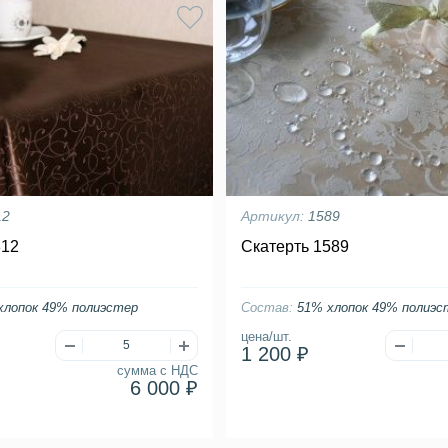
12
Артикул:
1589
812
Скатерть 1589
хлопок 49% полиэстер
Состав:
51% хлопок 49% полиэс
цена/шт.
1 200 ₽
сумма с НДС
6 000 ₽