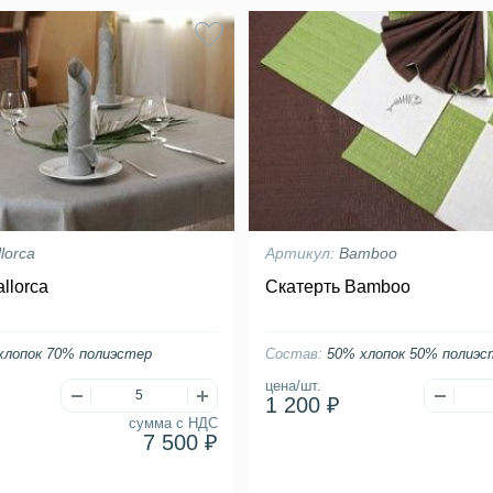
lorca
Артикул:
Bamboo
llorca
Скатерть Bamboo
хлопок 70% полиэстер
Состав:
50% хлопок 50% полиэс
цена/шт.
1 200 ₽
сумма с НДС
7 500 ₽