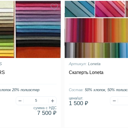
S
Артикул:
Loneta
RS
Скатерть Loneta
хлопок 20% полиэстер
Состав:
50% хлопок, 50% полиэ
цена/шт.
1 500 ₽
сумма с НДС
7 500 ₽