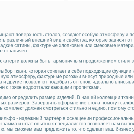
ищают поверхность столов, создают особую атмосферу и по
еть различный внешний вид и свойства, которые зависят от
ладкие сатины, фактурные хлопковые или смесовые материа
е ограничен.
скатерти должны быть гармоничным продолжением стиля за
 выбор ткани, которая сочетает в себе подходящие функции
шную атмосферу, фактурные рогожки внесут природные или
rca и другие позволяют подобрать оттенок, идеально впис
ни с грязе водоотталкивающими пропитками.
димо определить размер изделий. В нашей коллекции ткани
ных размеров. Завершить оформление стола помогут салфе
ь комплект должен смотреться стильно и едино, поэтому ст
ильфо - надёжный партнёр в оснащении профессиональным
ограмма и штат опытных специалистов позволяет нам выпо
ю, мы сможем вам предложить то, что сделает ваш бизнес