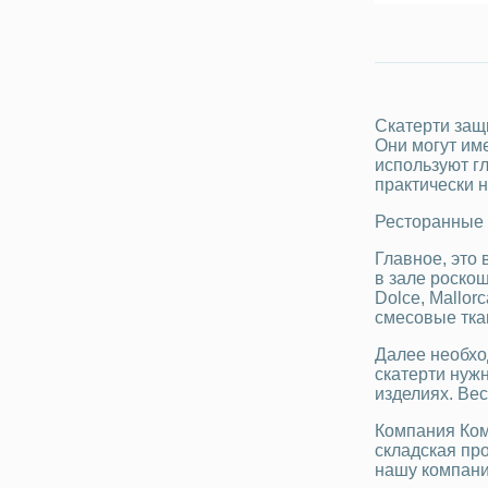
Скатерти защ
Они могут им
используют г
практически н
Ресторанные 
Главное, это
в зале роско
Dolce, Mallo
смесовые тка
Далее необхо
скатерти нуж
изделиях. Вес
Компания Ком
складская пр
нашу компани