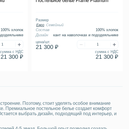
ld
Постельное белье Frame Platinum
Размер
Евро
Семейный
100% хлопок
Состав
100% хлопок
пододеяльнике
Дизайн
кант на наволочках и пододеяльнике
цена/шт.
21 300 ₽
сумма с НДС
сумма с НДС
21 300 ₽
21 300 ₽
астроение. Поэтому, стоит уделять особое внимание
тке. Премиальное постельное белье создает комфорт
стается выбрать дизайн, подходящий под интерьер, и
телей 4-5 звезд. Большой опыт позволил создать