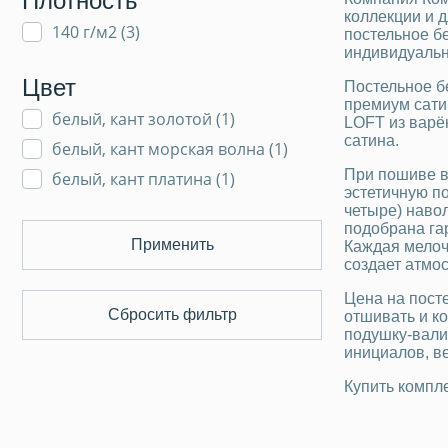
Плотность
коллекции и 
140 г/м2 (
3
)
постельное б
индивидуаль
Цвет
Постельное б
премиум сати
белый, кант золотой (
1
)
LOFT из варё
сатина.
белый, кант морская волна (
1
)
При пошиве в
белый, кант платина (
1
)
эстетичную п
четыре) наво
подобрана га
Применить
Каждая мелочь
создает атмо
Цена на пост
Сбросить фильтр
отшивать и к
подушку-вали
инициалов, в
Купить компле