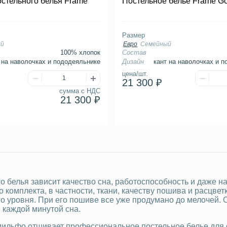
остельного белья Frame
Постельное белье Frame Go
Размер
ый
Евро
Семейный
100% хлопок
Состав
 на наволочках и пододеяльнике
Дизайн
кант на наволочках и 
цена/шт.
21 300 ₽
сумма с НДС
21 300 ₽
о белья зависит качество сна, работоспособность и даже н
 комплекта, в частности, ткани, качеству пошива и расцве
о уровня. При его пошиве все уже продумано до мелочей. О
 каждой минутой сна.
ильфо отшивает профессиональное постельное белье для о