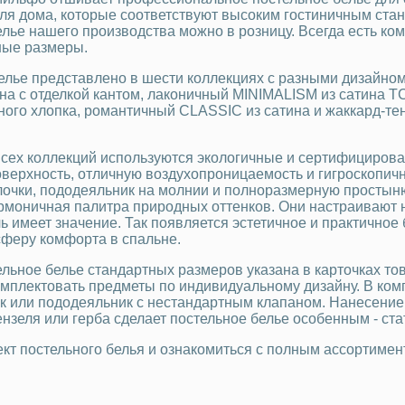
для дома, которые соответствуют высоким гостиничным стан
елье нашего производства можно в розницу. Всегда есть ко
ные размеры.
елье представлено в шести коллекциях с разными дизайном
на с отделкой кантом, лаконичный MINIMALISM из сатина Т
ного хлопка, романтичный CLASSIC из сатина и жаккард-тен
сех коллекций используются экологичные и сертифицирован
оверхность, отличную воздухопроницаемость и гигроскопичн
лочки, пододеяльник на молнии и полноразмерную простыню
рмоничная палитра природных оттенков. Они настраивают н
 имеет значение. Так появляется эстетичное и практичное 
сферу комфорта в спальне.
ельное белье стандартных размеров указана в карточках т
омплектовать предметы по индивидуальному дизайну. В комп
к или пододеяльник с нестандартным клапаном. Нанесение
ензеля или герба сделает постельное белье особенным - ст
кт постельного белья и ознакомиться с полным ассортимент