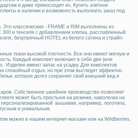
дартам и даже превосходят их. Купить элитное
мплекты в наличии и возможность выполнить заказ под
. Это классические - FRAME и RIM выполнены из
С 300 и тенселя с добавлением хлопка, расслабленный
селя, безупречный HOTEL из белого сатина и страйп-
ные ткани высокой плотности. Все они имеют мягкую и
ость. Каждый комплект включает в себя две (или
. Изделия имеют запас на усадку. Для комплектов
а спокойный отдых, но при этом выглядят эффектно.
белье, которое долго сохраняет свой внешний вид и
оваров. Собственное швейное производство позволяет
лекте может быть простыня на резинке, наволочка на
 персонализированной вышивки, например, логотипа,
атусным и уникальным.
ом можно в нашем интернет-магазин или на Wildberries.