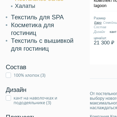
Комплект п
Халаты
lagoon
Текстиль для SPA
Размер
Евро
Семейн
Косметика для
Состав
гостиниц
Дизайн
кант
цена/шт.
Текстиль с вышивкой
21 300 ₽
для гостиниц
Состав
100% хлопок (
3
)
Дизайн
От постельног
кант на наволочках и
выбору нового
пододеяльнике (
3
)
максимальног
наслаждаться
Компания Ком