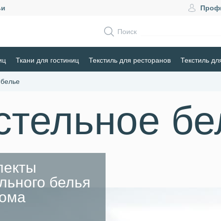
ьи
Проф
Поиск
иц
Ткани для гостиниц
Текстиль для ресторанов
Текстиль дл
 белье
стельное бе
лекты
льного белья
дома