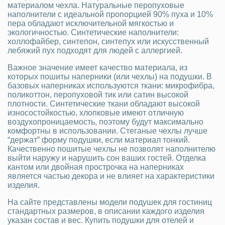
материалом чехла. Натуральные перопуховые
наполнители с идеальной пропорцией 90% пуха и 10%
пера обладают исключительной мягкостью и
экологичностью. Синтетические наполнители:
холлофайбер, синтепон, синтепух или искусственный
лебяжий пух подходят для людей с аллергией.
Важное значение имеет качество материала, из
которых пошиты наперники (или чехлы) на подушки. В
базовых наперниках используются ткани: микрофибра,
поликоттон, перопуховой тик или сатин высокой
плотности. Синтетические ткани обладают высокой
износостойкостью, хлопковые имеют отличную
воздухопроницаемость, поэтому будут максимально
комфортны в использовании. Стеганые чехлы лучше
“держат” форму подушки, если материал тонкий.
Качественно пошитые чехлы не позволят наполнителю
выйти наружу и нарушить сон ваших гостей. Отделка
кантом или двойная прострочка на наперниках
является частью декора и не влияет на характеристики
изделия.
На сайте представлены модели подушек для гостиниц
стандартных размеров, в описании каждого изделия
указан состав и вес. Купить подушки для отелей и