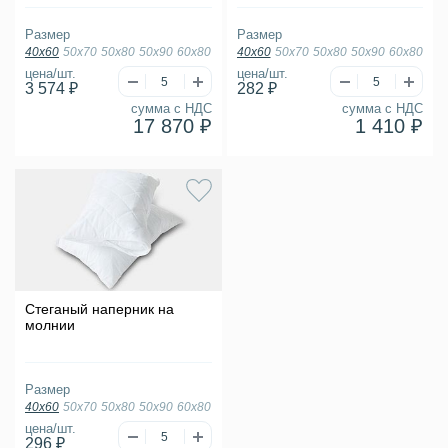
Размер
Размер
40х60
50х70
50х80
50х90
60х80
40х60
50х70
50х80
50х90
60х80
цена/шт.
цена/шт.
3 574 ₽
282 ₽
сумма с НДС
сумма с НДС
17 870 ₽
1 410 ₽
Стеганый наперник на
молнии
Размер
40х60
50х70
50х80
50х90
60х80
цена/шт.
296 ₽