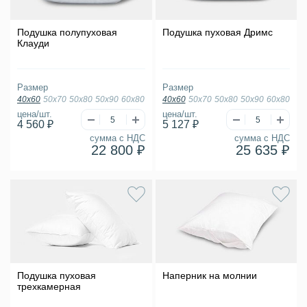
Подушка полупуховая
Подушка пуховая Дримс
Клауди
Размер
Размер
40х60
50х70
50х80
50х90
60х80
40х60
50х70
50х80
50х90
60х80
цена/шт.
цена/шт.
4 560 ₽
5 127 ₽
сумма с НДС
сумма с НДС
22 800 ₽
25 635 ₽
Подушка пуховая
Наперник на молнии
трехкамерная