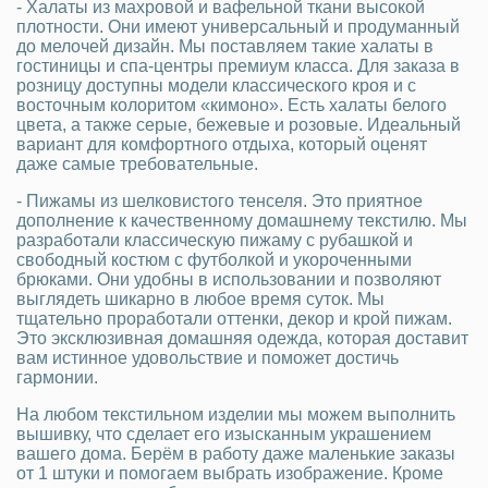
- Халаты из махровой и вафельной ткани высокой
плотности. Они имеют универсальный и продуманный
до мелочей дизайн. Мы поставляем такие халаты в
гостиницы и спа-центры премиум класса. Для заказа в
розницу доступны модели классического кроя и с
восточным колоритом «кимоно». Есть халаты белого
цвета, а также серые, бежевые и розовые. Идеальный
вариант для комфортного отдыха, который оценят
даже самые требовательные.
- Пижамы из шелковистого тенселя. Это приятное
дополнение к качественному домашнему текстилю. Мы
разработали классическую пижаму с рубашкой и
свободный костюм с футболкой и укороченными
брюками. Они удобны в использовании и позволяют
выглядеть шикарно в любое время суток. Мы
тщательно проработали оттенки, декор и крой пижам.
Это эксклюзивная домашняя одежда, которая доставит
вам истинное удовольствие и поможет достичь
гармонии.
На любом текстильном изделии мы можем выполнить
вышивку, что сделает его изысканным украшением
вашего дома. Берём в работу даже маленькие заказы
от 1 штуки и помогаем выбрать изображение. Кроме