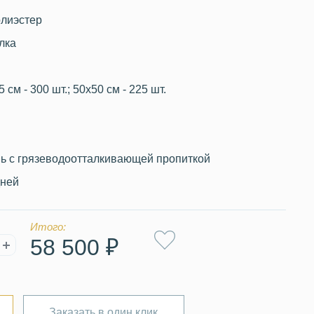
лиэстер
олка
 см - 300 шт.; 50х50 см - 225 шт.
нь с грязеводоотталкивающей пропиткой
дней
Итого:
58 500 ₽
Заказать в один клик