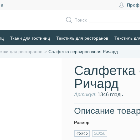
ьи
Проф
Поиск
иц
Ткани для гостиниц
Текстиль для ресторанов
Текстиль дл
тки для ресторанов
Салфетка сервировочная Ричард
Салфетка 
Ричард
Артикул:
1346 гладь
Описание товар
Размер
45Х45
50Х50