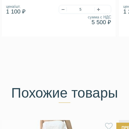
цена/шт.
цен
1 100 ₽
1 
сумма с НДС
5 500 ₽
Похожие товары
ПР