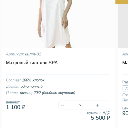
Артикул:
килт-01
Ар
Махровый килт для SPA
Ма
Состав:
100% хлопок
Ра
Дизайн:
однотонный
3
Петля:
низкая, 20/2 (двойная крученая)
Со
Пе
цена/шт.
1 100 ₽
цен
9
сумма с НДС
5 500 ₽