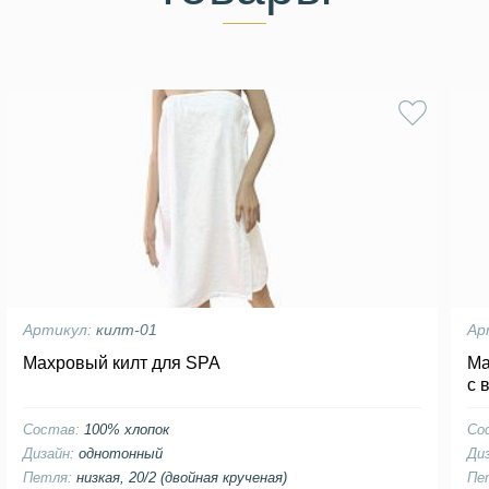
Артикул:
килт-01
Ар
Махровый килт для SPA
Ма
с 
Состав:
100% хлопок
Со
Дизайн:
однотонный
Ди
Петля:
низкая, 20/2 (двойная крученая)
Пе