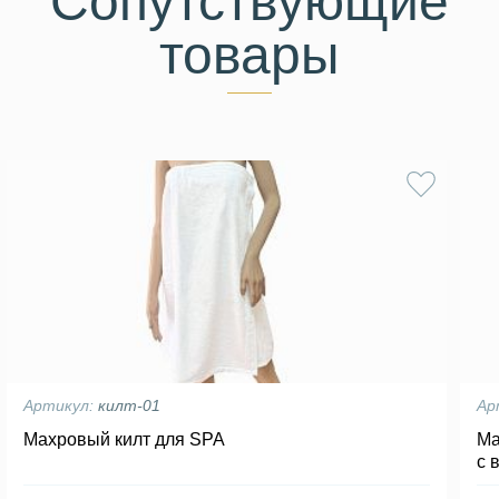
Сопутствующие
товары
Артикул:
килт-01
Ар
Махровый килт для SPA
Ма
с 