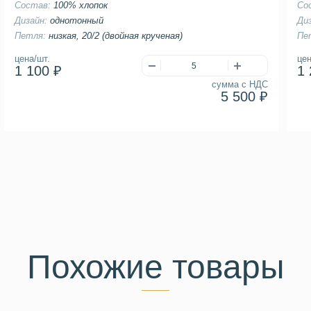
Состав:
100% хлопок
Со
Дизайн:
однотонный
Ди
Петля:
низкая, 20/2 (двойная крученая)
Пе
цена/шт.
цен
1 100 ₽
1 
сумма с НДС
5 500 ₽
Похожие товары