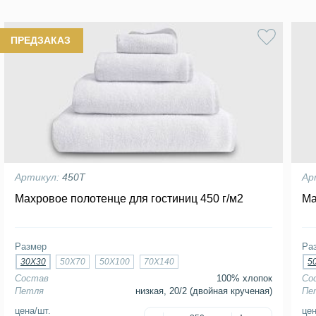
ПРЕДЗАКАЗ
Артикул:
450Т
Ар
Махровое полотенце для гостиниц 450 г/м2
Ма
Размер
Ра
30Х30
50Х70
50Х100
70Х140
5
Состав
100% хлопок
Со
Петля
низкая, 20/2 (двойная крученая)
Пе
цена/шт.
цен