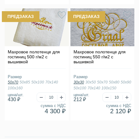
ПРЕДЗАКАЗ
ПРЕДЗАКАЗ
Махровое полотенце для
Махровое полотенце для
гостиниц 500 г/м2 с
гостиниц 550 г/м2 с
вышивкой
вышивкой
Размер
Размер
50х70
50х85
50х100
70х140
30х30
30х50
50х70
50х80
50х90
100х160
50х100
70х140
100х150
цена/шт.
цена/шт.
430 ₽
212 ₽
сумма с НДС
сумма с НДС
4 300 ₽
2 120 ₽