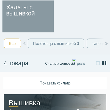
Халаты с
вышивкой
Все
Полотенца с вышивкой
3
Тапочки 
4 товара
Сначала дешевые
Сначала дорогие
По новизне
Показать фильтр
Вышивка