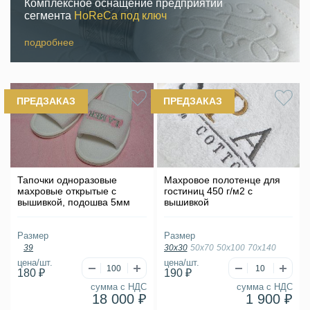
Комплексное оснащение предприятий
сегмента
HoReCa под ключ
подробнее
ПРЕДЗАКАЗ
ПРЕДЗАКАЗ
Тапочки одноразовые
Махровое полотенце для
махровые открытые с
гостиниц 450 г/м2 с
вышивкой, подошва 5мм
вышивкой
Размер
Размер
39
30х30
50х70
50х100
70х140
цена/шт.
цена/шт.
180 ₽
190 ₽
сумма с НДС
сумма с НДС
18 000 ₽
1 900 ₽