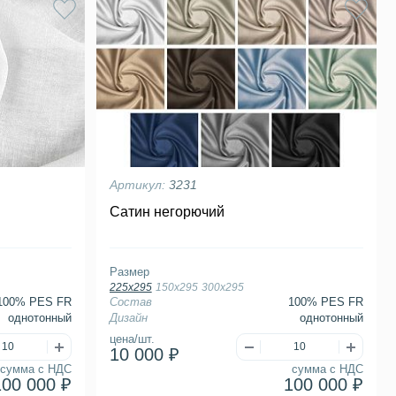
Артикул:
3231
Сатин негорючий
Размер
225х295
150х295
300х295
100% PES FR
Состав
100% PES FR
однотонный
Дизайн
однотонный
цена/шт.
10 000 ₽
сумма с НДС
сумма с НДС
100 000 ₽
100 000 ₽