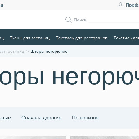
ьи
Проф
Поиск
иц
Ткани для гостиниц
Текстиль для ресторанов
Текстиль дл
ля гостиниц
Шторы негорючие
оры негорю
евые
Сначала дорогие
По новизне