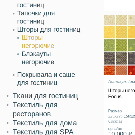
гостиниц
Тапочки для
гостиниц
Шторы для гостиниц
Шторы
негорючие
Блэкауты
негорючие
Покрывала и саше
для гостиниц
Артикул:
foc
Шторы него
Ткани для гостиниц
Focus
Текстиль для
Размер
ресторанов
225х295
150х2
Текстиль для дома
Состав
цена/шт.
Текстиль для SPA
10 000 ₽