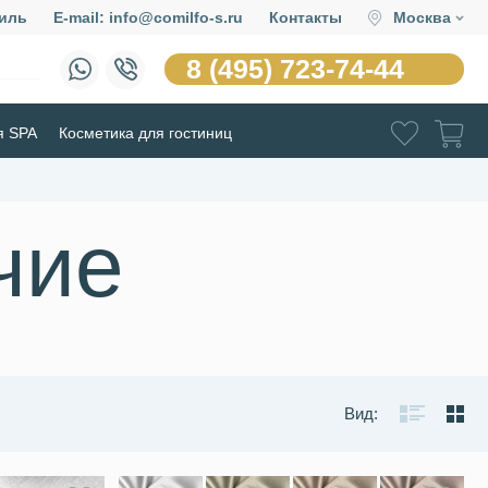
иль
E-mail: info@comilfo-s.ru
Контакты
Москва
8 (495) 723-74-44
я SPA
Косметика для гостиниц
чие
Вид: