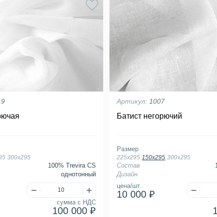
19
Артикул:
1007
рючая
Батист негорючий
Размер
95
300х295
225х295
150х295
300х295
100% Trevira CS
Состав
однотонный
Дизайн
цена/шт.
10 000 ₽
сумма с НДС
100 000 ₽