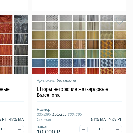
Артикул:
barcellona
овые
Шторы негорючие жаккардовые
Barcellona
Размер
225х295
150х295
300х295
 PL; 49% MA
Состав
54% MA, 46% PL
цена/шт.
10 000 ₽