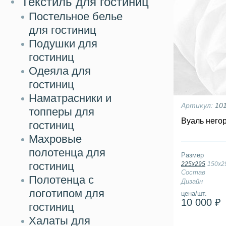
Текстиль для гостиниц
Постельное белье
для гостиниц
Подушки для
гостиниц
Одеяла для
гостиниц
Наматрасники и
Артикул:
10
топперы для
Вуаль него
гостиниц
Махровые
полотенца для
Размер
гостиниц
225х295
150х2
Состав
Полотенца с
Дизайн
логотипом для
цена/шт.
10 000 ₽
гостиниц
Халаты для