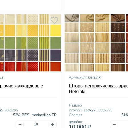
us
Артикул:
helsinki
рючие жаккардовые
Шторы негорючие жаккард
Helsinki
Размер
95
300х295
225х295
150х295
300х295
52% PES, modacrilico FR
Состав
51%
цена/шт.
10 000 ₽