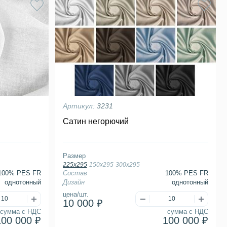
Артикул:
3231
Сатин негорючий
Размер
225х295
150х295
300х295
100% PES FR
Состав
100% PES FR
однотонный
Дизайн
однотонный
цена/шт.
10 000 ₽
сумма с НДС
сумма с НДС
100 000 ₽
100 000 ₽