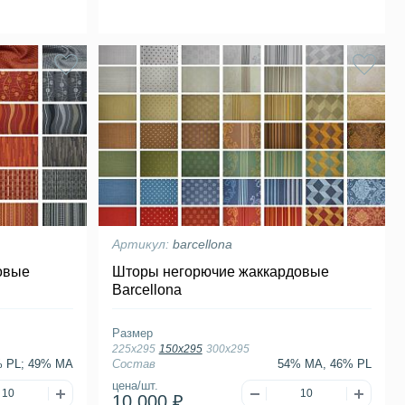
Артикул:
barcellona
овые
Шторы негорючие жаккардовые
Barcellona
Размер
225х295
150х295
300х295
 PL; 49% MA
Состав
54% MA, 46% PL
цена/шт.
10 000 ₽