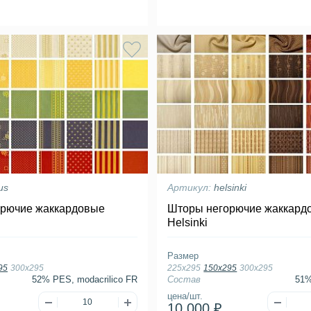
us
Артикул:
helsinki
рючие жаккардовые
Шторы негорючие жаккард
Helsinki
Размер
95
300х295
225х295
150х295
300х295
52% PES, modacrilico FR
Состав
51%
цена/шт.
10 000 ₽