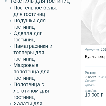
Текстиль для гостиниц
Постельное белье
для гостиниц
Подушки для
гостиниц
Одеяла для
гостиниц
Наматрасники и
Артикул:
10
топперы для
Вуаль него
гостиниц
Махровые
полотенца для
Размер
гостиниц
225х295
150х2
Состав
Полотенца с
Дизайн
логотипом для
цена/шт.
10 000 ₽
гостиниц
Халаты для