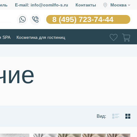
иль
E-mail: info@comilfo-s.ru
Контакты
Москва
8 (495) 723-74-44
я SPA
Косметика для гостиниц
чие
Вид: