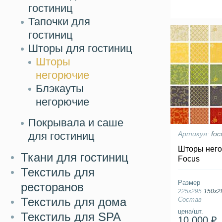
гостиниц
Тапочки для
гостиниц
Шторы для гостиниц
Шторы
негорючие
Блэкауты
негорючие
Покрывала и саше
для гостиниц
Артикул:
foc
Шторы него
Ткани для гостиниц
Focus
Текстиль для
Размер
ресторанов
225х295
150х2
Текстиль для дома
Состав
цена/шт.
Текстиль для SPA
10 000 ₽