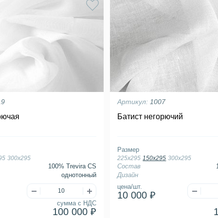
19
Артикул:
1007
рючая
Батист негорючий
Размер
95
300х295
225х295
150х295
300х295
100% Trevira CS
Состав
однотонный
Дизайн
цена/шт.
10 000 ₽
сумма с НДС
100 000 ₽