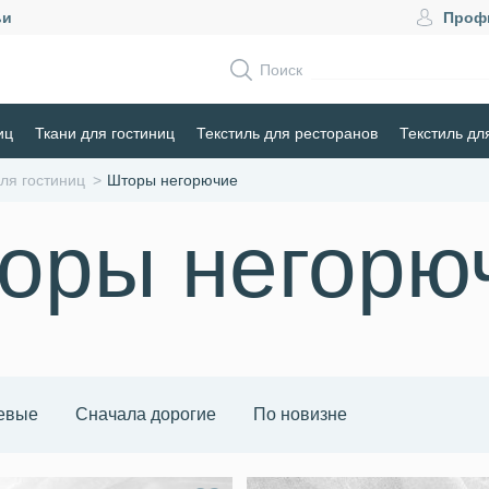
ьи
Проф
Поиск
иц
Ткани для гостиниц
Текстиль для ресторанов
Текстиль дл
ля гостиниц
Шторы негорючие
оры негорю
евые
Сначала дорогие
По новизне