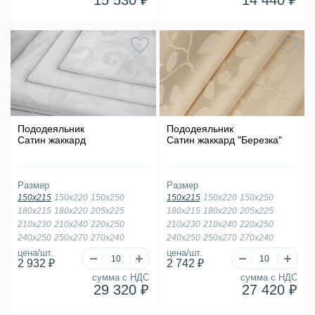
15 530 ₽
14 440 ₽
Пододеяльник
Пододеяльник
Сатин жаккард
Сатин жаккард "Березка"
Размер
Размер
150х215
150х220
150х250
150х215
150х220
150х250
180х215
180х220
205х225
180х215
180х220
205х225
210х230
210х240
220х250
210х230
210х240
220х250
240х250
250х270
270х240
240х250
250х270
270х240
цена/шт.
цена/шт.
2 932 ₽
2 742 ₽
сумма с НДС
сумма с НДС
29 320 ₽
27 420 ₽