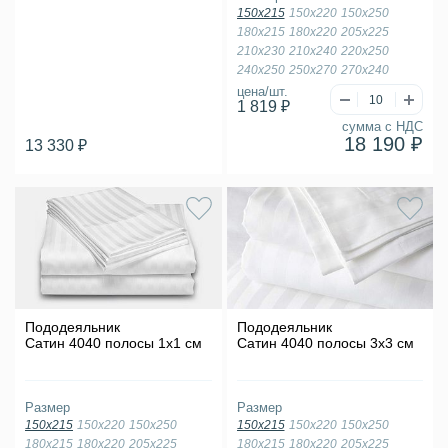
150х215
150х220
150х250
180х215
180х220
205х225
210х230
210х240
220х250
240х250
250х270
270х240
цена/шт.
1 819 ₽
сумма с НДС
18 190 ₽
13 330 ₽
Пододеяльник
Пододеяльник
Сатин 4040 полосы 1х1 см
Сатин 4040 полосы 3х3 см
Размер
Размер
150х215
150х220
150х250
150х215
150х220
150х250
180х215
180х220
205х225
180х215
180х220
205х225