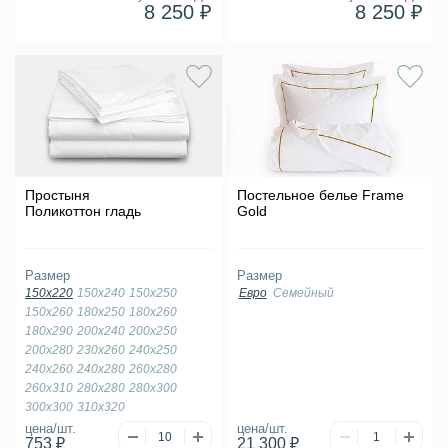
8 250 ₽
8 250 ₽
Простыня
Постельное белье Frame
Поликоттон гладь
Gold
Размер
Размер
150х220
150х240
150х250
Евро
Семейный
150х260
180х250
180х260
180х290
200х240
200х250
200х280
230х260
240х250
240х260
240х280
260х280
260х310
280х280
280х300
300х300
310х320
цена/шт.
цена/шт.
753 ₽
21 300 ₽