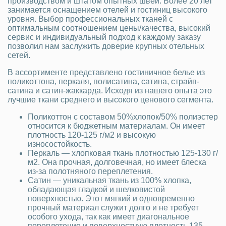
производством и штатом опытных швей. Более 20 лет
занимается оснащением отелей и гостиниц высокого
уровня. Выбор профессиональных тканей с
оптимальным соотношением цены/качества, высокий
сервис и индивидуальный подход к каждому заказу
позволил нам заслужить доверие крупных отельных
сетей.
В ассортименте представлено гостиничное белье из
поликоттона, перкаля, полисатина, сатина, страйп-
сатина и сатин-жаккарда. Исходя из нашего опыта это
лучшие ткани среднего и высокого ценового сегмента.
Поликоттон с составом 50%хлопок/50% полиэстер
относится к бюджетным материалам. Он имеет
плотность 120-125 г/м2 и высокую
износостойкость.
Перкаль — хлопковая ткань плотностью 125-130 г/
м2. Она прочная, долговечная, но имеет блеска
из-за полотняного переплетения.
Сатин — уникальная ткань из 100% хлопка,
обладающая гладкой и шелковистой
поверхностью. Этот мягкий и одновременно
прочный материал служит долго и не требует
особого ухода, так как имеет диагональное
переплетение и поверхностную плотность 135-