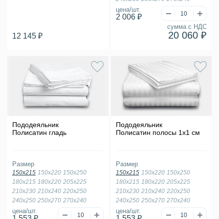
цена/шт.
2 006 ₽
сумма с НДС
20 060 ₽
12 145 ₽
Пододеяльник
Пододеяльник
Полисатин гладь
Полисатин полосы 1х1 см
Размер
Размер
150х215
150х220
150х250
150х215
150х220
150х250
180х215
180х220
205х225
180х215
180х220
205х225
210х230
210х240
220х250
210х230
210х240
220х250
240х250
250х270
270х240
240х250
250х270
270х240
цена/шт.
цена/шт.
1 553 ₽
1 553 ₽