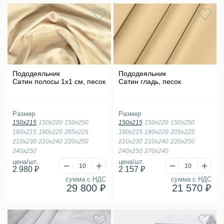
Пододеяльник
Пододеяльник
Сатин полосы 1х1 см, песок
Сатин гладь, песок
Размер
Размер
150х215
150х220
150х250
150х215
150х220
150х250
180х215
180х220
205х225
180х215
180х220
205х225
210х230
210х240
220х250
210х230
210х240
220х250
240х250
240х250
270х240
цена/шт.
цена/шт.
2 980 ₽
2 157 ₽
сумма с НДС
сумма с НДС
29 800 ₽
21 570 ₽