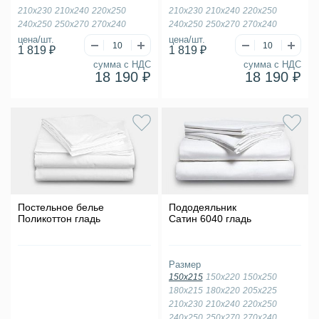
210х230
210х240
220х250
210х230
210х240
220х250
240х250
250х270
270х240
240х250
250х270
270х240
цена/шт.
цена/шт.
1 819 ₽
1 819 ₽
сумма с НДС
сумма с НДС
18 190 ₽
18 190 ₽
Постельное белье
Пододеяльник
Поликоттон гладь
Сатин 6040 гладь
Размер
150х215
150х220
150х250
180х215
180х220
205х225
210х230
210х240
220х250
240х250
250х270
270х240