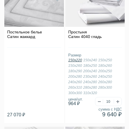
Постельное белье
Простыня
Сатин жаккард
Сатин 4040 гладь
Размер
150х220
150х240
150х250
150х260
180х250
180х260
180х290
200х240
200х250
200х280
230х260
240х250
240х260
240х280
260х280
260х310
280х280
280х300
300х300
310х320
цена/шт.
964 ₽
сумма с НДС
9 640 ₽
27 070 ₽