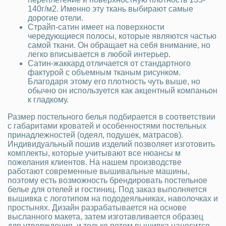
140г/м2. Именно эту ткань выбирают самые
дорогие отели.
Страйп-сатин имеет на поверхности
чередующиеся полосы, которые являются частью
самой ткани. Он обращает на себя внимание, но
легко вписывается в любой интерьер.
Сатин-жаккард отличается от стандартного
фактурой с объемным тканым рисунком.
Благодаря этому его плотность чуть выше, но
обычно он используется как акцентный компаньон
к гладкому.
Размер постельного белья подбирается в соответствии
с габаритами кроватей и особенностями постельных
принадлежностей (одеял, подушек, матрасов).
Индивидуальный пошив изделий позволяет изготовить
комплекты, которые учитывают все нюансы м
пожелания клиентов. На нашем производстве
работают современные вышивальные машины,
поэтому есть возможность брендировать постельное
белье для отелей и гостиниц. Под заказ выполняется
вышивка с логотипом на пододеяльниках, наволочках и
простынях. Дизайн разрабатывается на основе
высланного макета, затем изготавливается образец
для утверждения, и только потом вышивка наносится