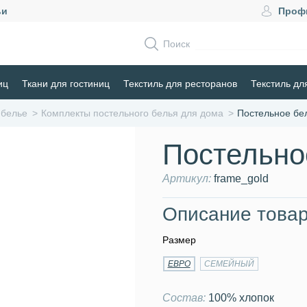
ьи
Проф
Поиск
иц
Ткани для гостиниц
Текстиль для ресторанов
Текстиль дл
 белье
Комплекты постельного белья для дома
Постельное бе
Постельно
Артикул:
frame_gold
Описание товар
Размер
ЕВРО
СЕМЕЙНЫЙ
Состав:
100% хлопок