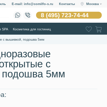
иль
E-mail: info@comilfo-s.ru
Контакты
Москва
8 (495) 723-74-44
я SPA
Косметика для гостиниц
е с вышивкой, подошва 5мм
дноразовые
открытые с
 подошва 5мм
а: