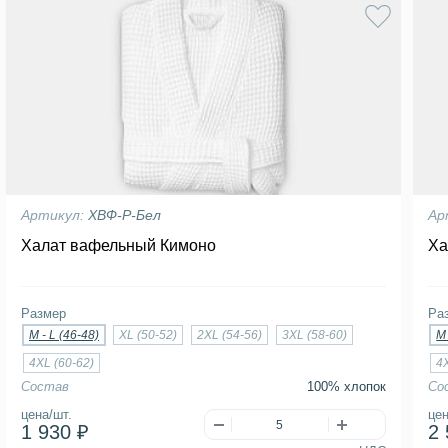
Артикул:
ХВФ-Р-Бел
Ар
Халат вафельный Кимоно
Ха
Размер
Ра
M - L (46-48)
XL (50-52)
2XL (54-56)
3XL (58-60)
M 
4XL (60-62)
4
Состав
100% хлопок
Со
цена/шт.
цен
1 930 ₽
2 