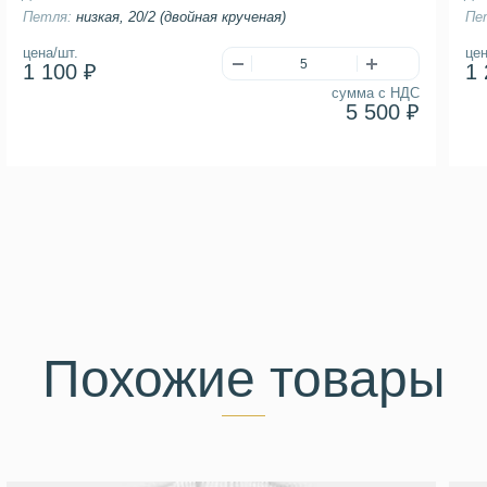
Петля:
низкая, 20/2 (двойная крученая)
Пе
цена/шт.
цен
1 100 ₽
1 
сумма с НДС
5 500 ₽
Похожие товары