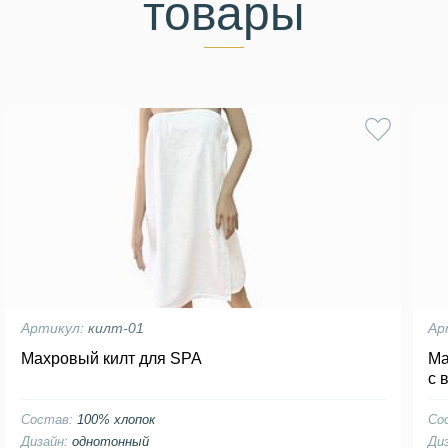
товары
Артикул:
килт-01
Ар
Махровый килт для SPA
Ма
с 
Состав:
100% хлопок
Со
Дизайн:
однотонный
Ди