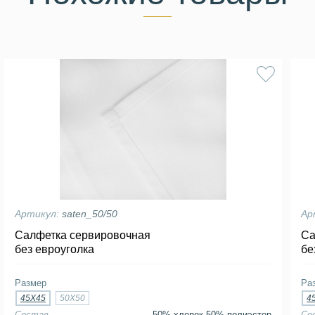
Артикул:
saten_50/50
Ар
Салфетка сервировочная
Са
без евроуголка
бе
Размер
Ра
45Х45
50Х50
4
Состав
50% хлопок 50% полиэстер
Со