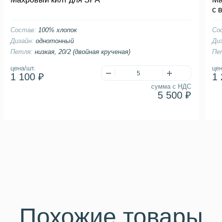
с 
Состав:
100% хлопок
Со
Дизайн:
однотонный
Ди
Петля:
низкая, 20/2 (двойная крученая)
Пе
цена/шт.
цен
1 100 ₽
1 
сумма с НДС
5 500 ₽
Похожие товары