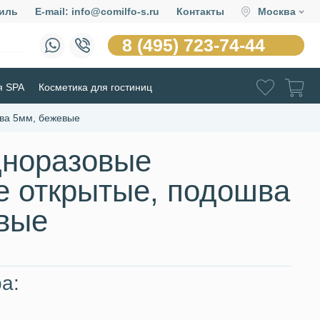
иль
E-mail: info@comilfo-s.ru
Контакты
Москва
8 (495) 723-74-44
я SPA
Косметика для гостиниц
ва 5мм, бежевые
дноразовые
 открытые, подошва
вые
а: