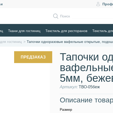
ьи
Проф
Поиск
иц
Ткани для гостиниц
Текстиль для ресторанов
Текстиль дл
 для гостиниц
Тапочки одноразовые вафельные открытые, подош
Тапочки о
ПРЕДЗАКАЗ
вафельные
5мм, беже
Артикул:
ТВО-05беж
Описание товар
Размер